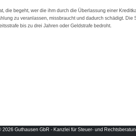
at, die begeht, wer die ihm durch die Überlassung einer Kredit
Zahlung zu veranlassen, missbraucht und dadurch schädigt. Die
eitsstrafe bis zu drei Jahren oder Geldstrafe bedroht.
 2026 Guthausen GbR - Kanzlei für Steuer- und Rechtsberatu