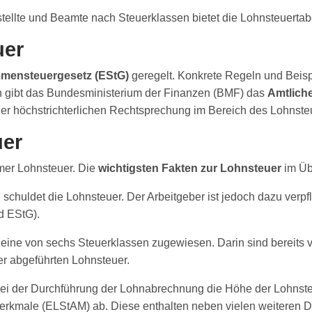
tellte und Beamte nach Steuerklassen bietet die Lohnsteuertabe
uer
mensteuergesetz (EStG)
geregelt. Konkrete Regeln und Beispi
ch gibt das Bundesministerium der Finanzen (BMF) das
Amtlich
er höchstrichterlichen Rechtsprechung im Bereich des Lohnsteu
uer
mer Lohnsteuer. Die
wichtigsten Fakten zur Lohnsteuer
im Üb
in schuldet die Lohnsteuer. Der Arbeitgeber ist jedoch dazu verp
2d EStG).
ine von sechs Steuerklassen zugewiesen. Darin sind bereits v
er abgeführten Lohnsteuer.
i der Durchführung der Lohnabrechnung die Höhe der Lohnsteuer 
kmale (ELStAM) ab. Diese enthalten neben vielen weiteren Deta