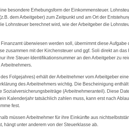
 eine besondere Erhebungsform der Einkommensteuer. Lohnsteue
 (z.B. dem Arbeitgeber) zum Zeitpunkt und am Ort der Entstehun
e die Lohnsteuer berechnet wird, wie der Arbeitgeber die Lohns
s Finanzamt überwiesen werden soll, übernimmt diese Aufgabe de
se zusammen mit der Kirchensteuer und ggf. Soli direkt an das
r ihre Steuer-Identifikationsnummer an den Arbeitgeber zu rei
 Arbeitnehmers.
des Folgejahres) erhält der Arbeitnehmer vom Arbeitgeber ein
klärung des Arbeitnehmers wichtig. Die Bescheinigung enthält a
die Sozialversicherungsbeiträge (Arbeitnehmeranteil). Diese Da
 ein Kalenderjahr tatsächlich zahlen muss, kann erst nach Abl
umme fest.
eshalb müssen Arbeitnehmer für ihre Einkünfte aus nichtselbsts
t, hängt unter anderem von der Steuerklasse ab.