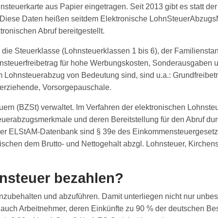
euerkarte aus Papier eingetragen. Seit 2013 gibt es statt der
rd. Diese Daten heißen seitdem Elektronische LohnSteuerAbzug
onischen Abruf bereitgestellt.
 Steuerklasse (Lohnsteuerklassen 1 bis 6), der Familienstand,
nsteuerfreibetrag für hohe Werbungskosten, Sonderausgaben u
m Lohnsteuerabzug von Bedeutung sind, sind u.a.: Grundfreibe
nerziehende, Vorsorgepauschale.
rn (BZSt) verwaltet. Im Verfahren der elektronischen Lohnst
uerabzugsmerkmale und deren Bereitstellung für den Abruf durc
 der ELStAM-Datenbank sind § 39e des Einkommensteuergesetz
ischen dem Brutto- und Nettogehalt abzgl. Lohnsteuer, Kirchen
nsteuer bezahlen?
inzubehalten und abzuführen. Damit unterliegen nicht nur unbes
 auch Arbeitnehmer, deren Einkünfte zu 90 % der deutschen Best